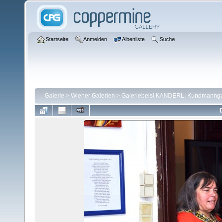
Startseite
Anmelden
Albenliste
Suche
Galerie
>
Wiener Galerien
>
Galeriebeisl KANDERL, Kundmanngas