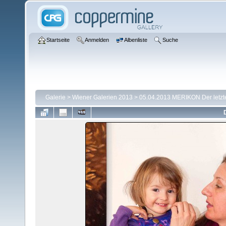
Startseite
Anmelden
Albenliste
Suche
Galerie
>
Wiener Galerien 2013
>
05.04.2013 MERIKON Der letzte