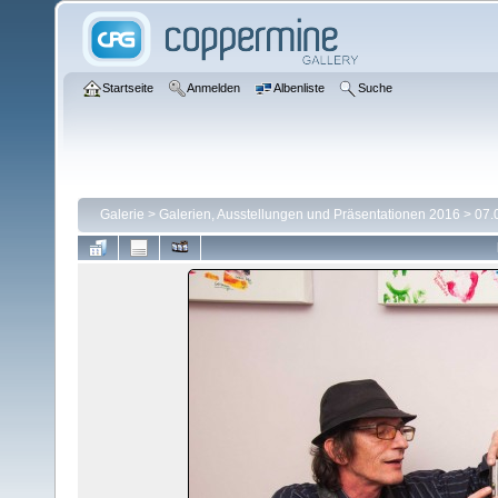
Startseite
Anmelden
Albenliste
Suche
Galerie
>
Galerien, Ausstellungen und Präsentationen 2016
>
07.