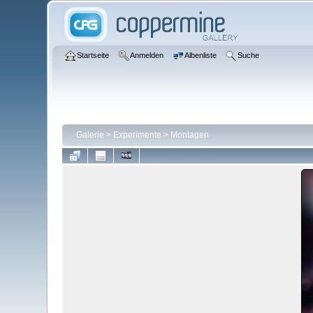
Startseite
Anmelden
Albenliste
Suche
Galerie
>
Experimente
>
Montagen