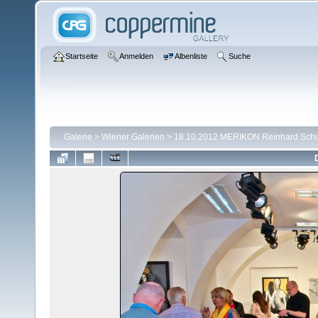
Startseite
Anmelden
Albenliste
Suche
Galerie
>
Wiener Galerien
>
18.10.2012 MERIKON Reinhard Schu