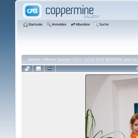
Startseite
Anmelden
Albenliste
Suche
Galerie
>
Wiener Galerien 2013
>
02.02.2013 MERIKON Julia De 