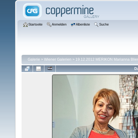
Startseite
Anmelden
Albenliste
Suche
Galerie
>
Wiener Galerien
>
19.12.2012 MERIKON Marianna Blie
Da