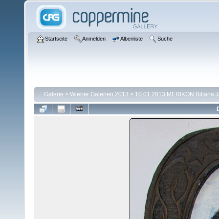
Startseite
Anmelden
Albenliste
Suche
Galerie
>
Wiener Galerien 2013
>
10.01.2013 MERIKON Biljana 