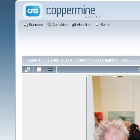
Startseite
Anmelden
Albenliste
Suche
Galerie
>
Galerien, Ausstellungen und Präsentationen 2016
>
24.