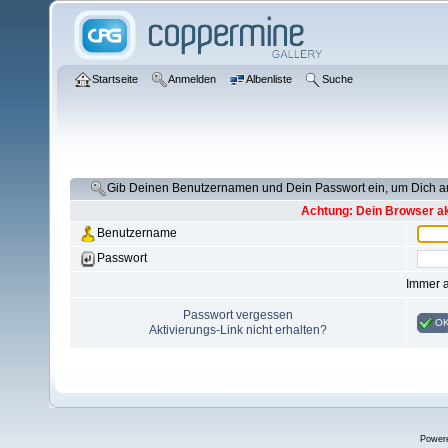
Startseite
Anmelden
Albenliste
Suche
Gib Deinen Benutzernamen und Dein Passwort ein, um Dich 
Achtung: Dein Browser akz
Benutzername
Passwort
Immer 
Passwort vergessen
O
Aktivierungs-Link nicht erhalten?
Power