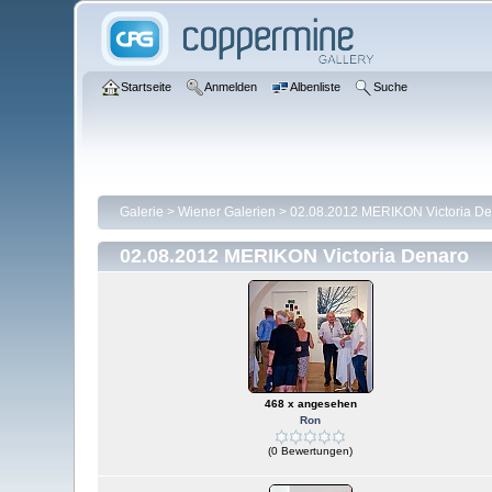
Startseite
Anmelden
Albenliste
Suche
Galerie
>
Wiener Galerien
>
02.08.2012 MERIKON Victoria De
02.08.2012 MERIKON Victoria Denaro
468 x angesehen
Ron
(0 Bewertungen)