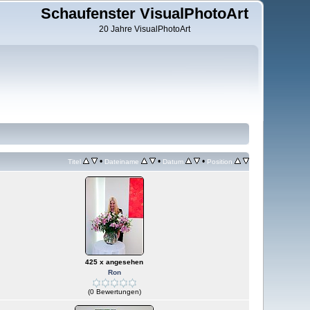
Schaufenster VisualPhotoArt
20 Jahre VisualPhotoArt
•
•
•
Titel
Dateiname
Datum
Position
425 x angesehen
Ron
(0 Bewertungen)